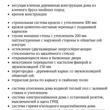
несущая клееная деревянная конструкция дома из
клееного бруса хвойных пород
крепеж конструкции
стропильная система кровли с утеплением 300 мм
кровля цементно-песчаная черепица с подшивкой
карнизов
глухие внешние стены с утеплением 200 мм
оштукатуренные с наружной стороны и обшитые osb
изнутри
остекление (двухкамерные энергосберегающие
стеклопакеты из закалённого стекла)
открывающиеся окна и балконные двери
межэтажное перекрытие с настилом фанерой и
звукоизоляцией 150 мм
перегородки - деревянный каркас со звукоизоляцией
обшитый osb
террасная доска по каркасу и свайному полю
система отопления дома водяной теплый пол с заливкой
стяжек и утеплением
система электроснабжения дома с установкой розеток,
выключателей и щита ГРЩ
система горячего/холодного водоснабжения дома