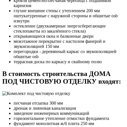
кровля цементно-песчаная черепица с подшивкой
карнизов
глухие внешние стены с утеплением 200 мм
оштукатуренные с наружной стороны и обшитые osb
изнутри
остекление (двухкамерные энергосберегающие
стеклопакеты из закалённого стекла)
открывающиеся окна и балконные двери
межэтажное перекрытие с настилом фанерой и
звукоизоляцией 150 мм
перегородки - деревянный каркас со звукоизоляцией
обшитые osb
террасная доска по каркасу и свайному полю
В стоимость строительства ДОМА
ПОД ЧИСТОВУЮ ОТДЕЛКУ входят:
песчаная отсыпка 300 мм
дренаж и ливневая канализация
заведение инженерных коммуникаций
горизонтальное утепление отмостки фундамента
фундамент монолитная ж/б плита 250 мм